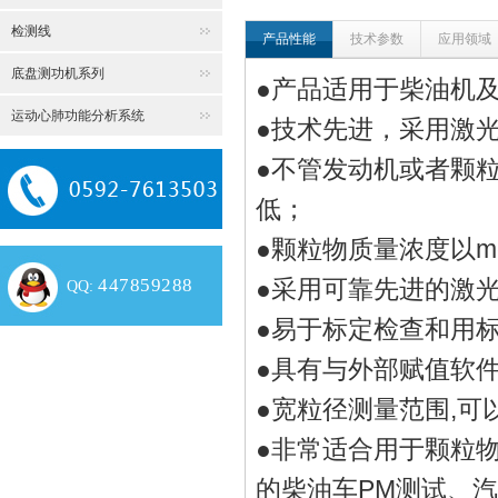
检测线
产品性能
技术参数
应用领域
底盘测功机系列
●产品适用于柴油机
运动心肺功能分析系统
●技术先进，采用激
●不管发动机或者颗
低；
●颗粒物质量浓度以m
447859288
●采用可靠先进的激
QQ:
●易于标定检查和用
●具有与外部赋值软
●宽粒径测量范围,可
●非常适合用于颗粒物
的柴油车PM测试、